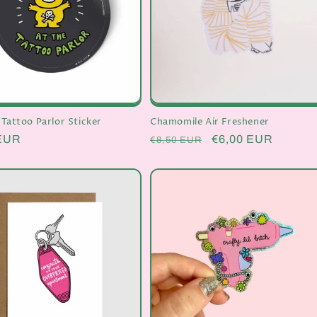
 Tattoo Parlor Sticker
Chamomile Air Freshener
er
 EUR
Normaler
Verkaufspreis
€6,00 EUR
€8,50 EUR
Preis