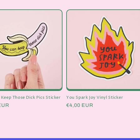
Keep Those Dick Pics Sticker
You Spark Joy Vinyl Sticker
er
 EUR
Normaler
€4,00 EUR
Preis