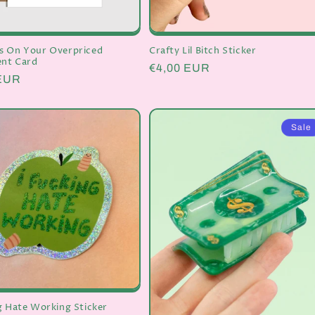
s On Your Overpriced
Crafty Lil Bitch Sticker
nt Card
Normaler
€4,00 EUR
er
 EUR
Preis
Sale
g Hate Working Sticker