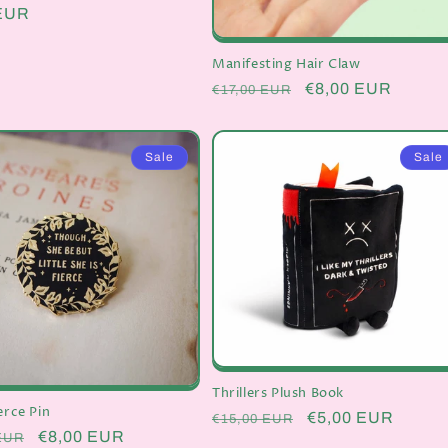
er
 EUR
Manifesting Hair Claw
Normaler
Verkaufspreis
€8,00 EUR
€17,00 EUR
Preis
Sale
Sale
Thrillers Plush Book
erce Pin
Normaler
Verkaufspreis
€5,00 EUR
€15,00 EUR
er
Verkaufspreis
€8,00 EUR
EUR
Preis