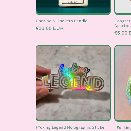
Congrat
Cocaine & Hookers Candle
Apartme
Normaler
€26,00 EUR
Normal
€5,00
Preis
Preis
F*cking Legend Holographic Sticker
I Fuckin