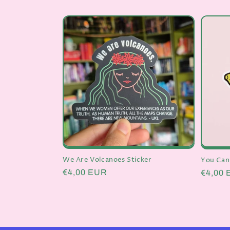
Preis
Preis
We Are Volcanoes Sticker
You Can 
Normaler
€4,00 EUR
Normal
€4,00
Preis
Preis