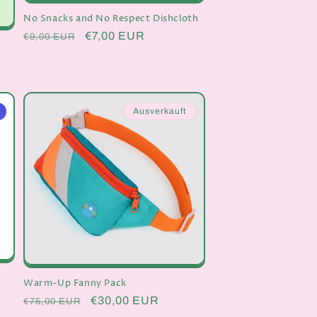
No Snacks and No Respect Dishcloth
Normaler
Verkaufspreis
€7,00 EUR
€9,00 EUR
Preis
Ausverkauft
Warm-Up Fanny Pack
Normaler
Verkaufspreis
€30,00 EUR
€75,00 EUR