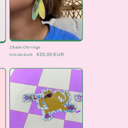
Zikade Ohrringe
Normaler
Verkaufspreis
€20,00 EUR
€72,00 EUR
Preis