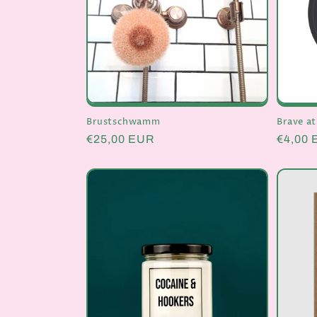
r
i
e
:
Brustschwamm
Brave at
Normaler
€25,00 EUR
Normal
€4,00
Preis
Preis