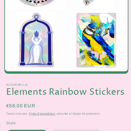
Ouvrir
le
média
ALCHEMILLA
1
Elements Rainbow Stickers
dans
une
fenêtre
modale
Prix
€58,00 EUR
habituel
Taxes incluses.
Frais d'expédition
calculés à l'étape de paiement.
Style