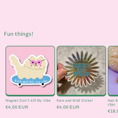
Fun things!
Magnet Don't Kill My Vibe
Rare and Wild Sticker
Hair 
clips
Prix
€4,00 EUR
Prix
€4,00 EUR
Prix
€18,
habituel
habituel
habi