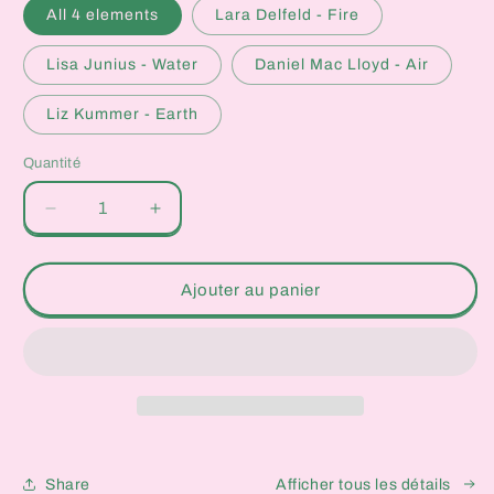
All 4 elements
Lara Delfeld - Fire
Lisa Junius - Water
Daniel Mac Lloyd - Air
Liz Kummer - Earth
Quantité
Quantité
Réduire
Augmenter
la
la
quantité
quantité
de
de
Ajouter au panier
Elements
Elements
Rainbow
Rainbow
Stickers
Stickers
Share
Afficher tous les détails